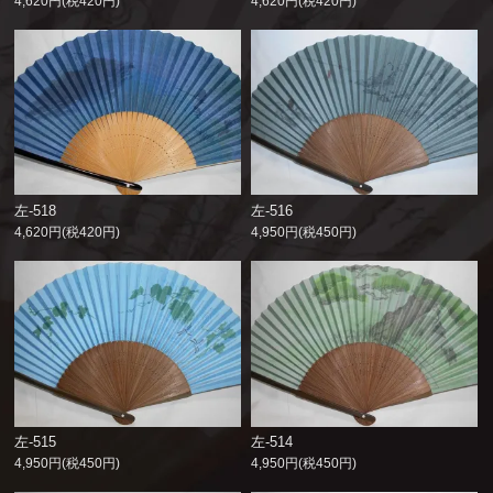
4,620円(税420円)
4,620円(税420円)
左-518
左-516
4,620円(税420円)
4,950円(税450円)
左-515
左-514
4,950円(税450円)
4,950円(税450円)