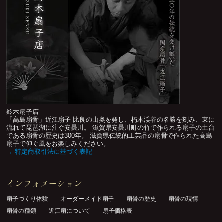
鈴木扇子店
「高島扇骨」近江扇子 比良の山奥を発し、朽木渓谷の名勝を刻み、東に
流れて琵琶湖に注ぐ安曇川。 滋賀県安曇川町の竹で作られる扇子の土台
である扇骨の歴史は300年。 滋賀県伝統的工芸品の扇骨で作られた高島
扇子で仰ぐ風をお楽しみください。
→ 特定商取引法に基づく表記
インフォメーション
扇子づくり体験
オーダーメイド扇子
扇骨の歴史
扇骨の現情
扇骨の種類
近江扇について
扇子価格表