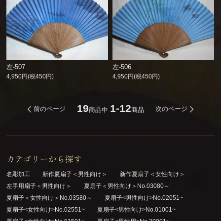
左-507
左-506
4,950円(税450円)
4,950円(税450円)
19
1-12
前のページ
次のページ
商品中
商品
カテゴリーから探す
名彫加工
新作夏扇子＜男性向け＞
新作夏扇子＜女性向け＞
左手用扇子＜男性向け＞
夏扇子＜男性向け＞No.03080～
夏扇子＜女性向け＞No.03580～
夏扇子<男性向け>No.02051~
夏扇子<女性向け>No.02551~
夏扇子<男性向け>No.01001~