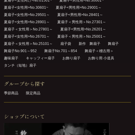
夏扇子<女性向け>No.01501~
夏扇子<男性用>No.30001~
夏扇子<女性用>No.30601~
夏扇子<男性用>No.29001～
夏扇子<女性用>No.29501～
夏扇子<男性用>No.28401～
夏扇子<女性用>No.28901～
夏扇子＜男性用＞No.27301～
夏扇子＜女性用＞No.27801～
夏扇子<男性用>No.26201～
夏扇子<女性用>No.26701～
夏扇子＜男性用＞No.25001～
夏扇子＜女性用＞No.25101～
扇子袋
新作 舞扇子
舞扇子
舞扇子No.901～952
舞扇子No.701～854
舞扇子＜稽古用＞
趣味扇子
キャッフィー扇子
お飾り扇子
お飾り用 小道具
タンチ（短地）扇子
グループから探す
季節商品
限定商品
ショップについて