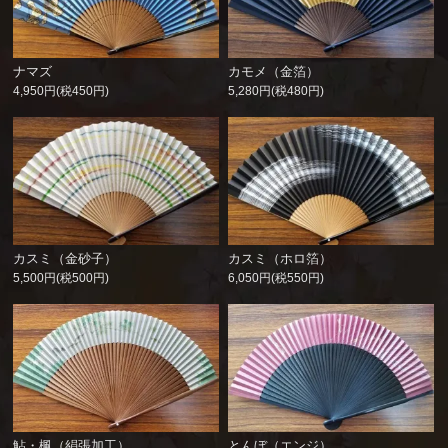
ナマズ
カモメ（金箔）
4,950円(税450円)
5,280円(税480円)
カスミ（金砂子）
カスミ（ホロ箔）
5,500円(税500円)
6,050円(税550円)
鮎・楓（絹張加工）
とんぼ（エンジ）