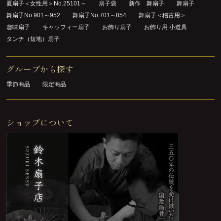
夏扇子＜女性用＞No.25101～
扇子袋
新作 舞扇子
舞扇子
舞扇子No.901～952
舞扇子No.701～854
舞扇子＜稽古用＞
趣味扇子
キャッフィー扇子
お飾り扇子
お飾り用 小道具
タンチ（短地）扇子
グループから探す
季節商品
限定商品
ショップについて