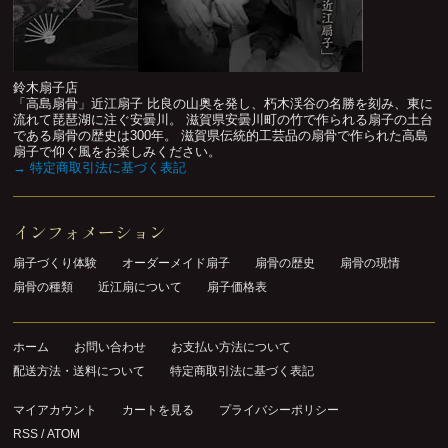
鈴木扇子店
「高島扇骨」近江扇子 比良の山奥を発し、朽木渓谷の名勝を刻み、東に
流れて琵琶湖に注ぐ安曇川。 滋賀県安曇川町の竹で作られる扇子の土台
である扇骨の歴史は300年。 滋賀県伝統的工芸品の扇骨で作られた高島
扇子で仰ぐ風をお楽しみください。
→ 特定商取引法に基づく表記
インフォメーション
扇子づくり体験
オーダーメイド扇子
扇骨の歴史
扇骨の現情
扇骨の種類
近江扇について
扇子価格表
ホーム
お問い合わせ
お支払い方法について
配送方法・送料について
特定商取引法に基づく表記
マイアカウント
カートを見る
プライバシーポリシー
RSS
/
ATOM