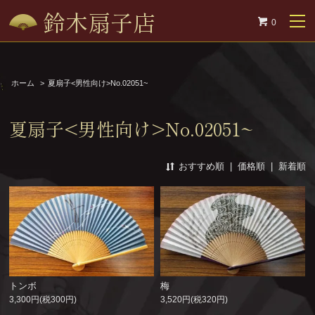
鈴木扇子店
0
ホーム
>
夏扇子<男性向け>No.02051~
夏扇子<男性向け>No.02051~
おすすめ順
|
価格順
|
新着順
トンボ
梅
3,300円(税300円)
3,520円(税320円)