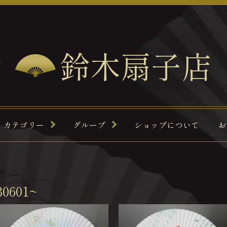
鈴木扇子店
カテゴリー
グループ
ショップについて
お
601~