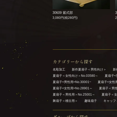
30609 紫式部
3,080円(税280円)
カテゴリーから探す
名彫加工
新作夏扇子＜男性向け＞
新
夏扇子＜女性向け＞No.03580～
夏扇子<男
夏扇子<男性用>No.30001~
夏扇子<女性用>
夏扇子<女性用>No.28901～
夏扇子＜男性用
夏扇子＜男性用＞No.25001～
夏扇子＜女性
舞扇子＜稽古用＞
趣味扇子
キャッフ
グループから探す