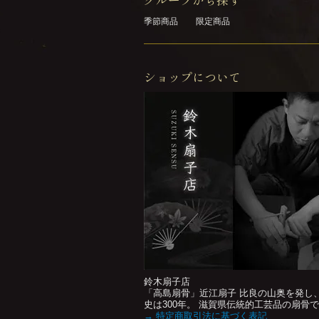
季節商品
限定商品
ショップについて
鈴木扇子店
「高島扇骨」近江扇子 比良の山奥を発し
史は300年。 滋賀県伝統的工芸品の扇
→ 特定商取引法に基づく表記