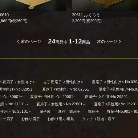
30610
30611 ふくろう
2,860円(税260円)
3,300円(税300円)
24
1-12
前のページ
次のページ
商品中
商品
作夏扇子＜女性向け＞
左手用扇子＜男性向け＞
夏扇子＜男性向け＞No.030
性向け>No.02051~
夏扇子<女性向け>No.02551~
夏扇子<男性向け>No.01
No.30601~
夏扇子<男性用>No.29001～
夏扇子<女性用>No.29501～
＞No.27301～
夏扇子＜女性用＞No.27801～
夏扇子<男性用>No.2620
用＞No.25101～
扇子袋
新作 舞扇子
舞扇子
舞扇子No.901～95
ィー扇子
お飾り扇子
お飾り用 小道具
タンチ（短地）扇子