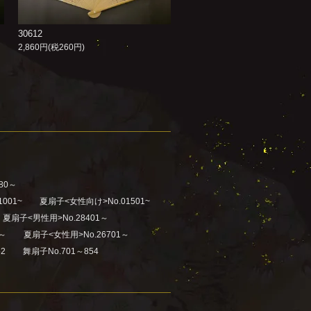
30612
2,860円(税260円)
80～
001~
夏扇子<女性向け>No.01501~
夏扇子<男性用>No.28401～
1～
夏扇子<女性用>No.26701～
2
舞扇子No.701～854