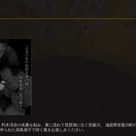
、朽木渓谷の名勝を刻み、東に流れて琵琶湖に注ぐ安曇川。 滋賀県安曇川町
骨で作られた高島扇子で仰ぐ風をお楽しみください。