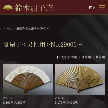
鈴木扇子店
0
ホーム
>
夏扇子<男性用>No.29001～
夏扇子<男性用>No.29001～
おすすめ順
|
価格順
|
新着順
29013
29014
8,800円(税800円)
5,170円(税470円)