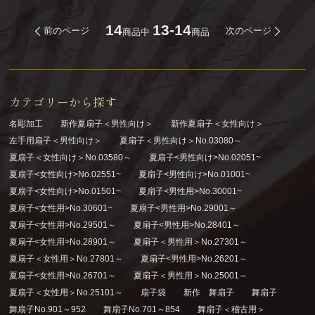
14
13-14
前のページ
次のページ
商品中
商品
カテゴリーから探す
名彫加工
新作夏扇子＜男性向け＞
新作夏扇子＜女性向け＞
左手用扇子＜男性向け＞
夏扇子＜男性向け＞No.03080～
夏扇子＜女性向け＞No.03580～
夏扇子<男性向け>No.02051~
夏扇子<女性向け>No.02551~
夏扇子<男性向け>No.01001~
夏扇子<女性向け>No.01501~
夏扇子<男性用>No.30001~
夏扇子<女性用>No.30601~
夏扇子<男性用>No.29001～
夏扇子<女性用>No.29501～
夏扇子<男性用>No.28401～
夏扇子<女性用>No.28901～
夏扇子＜男性用＞No.27301～
夏扇子＜女性用＞No.27801～
夏扇子<男性用>No.26201～
夏扇子<女性用>No.26701～
夏扇子＜男性用＞No.25001～
夏扇子＜女性用＞No.25101～
扇子袋
新作 舞扇子
舞扇子
舞扇子No.901～952
舞扇子No.701～854
舞扇子＜稽古用＞