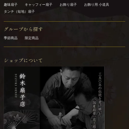
趣味扇子
キャッフィー扇子
お飾り扇子
お飾り用 小道具
タンチ（短地）扇子
グループから探す
季節商品
限定商品
ショップについて