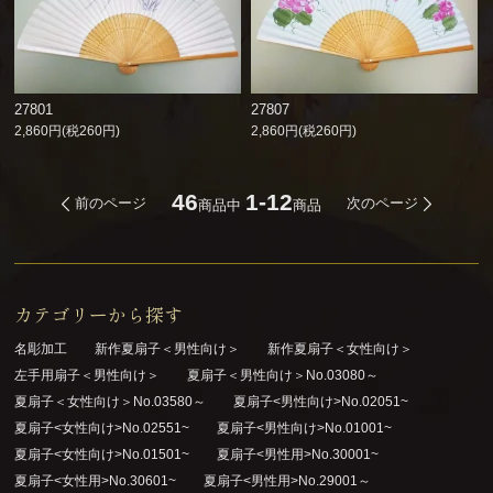
27801
27807
2,860円(税260円)
2,860円(税260円)
46
1-12
前のページ
次のページ
商品中
商品
カテゴリーから探す
名彫加工
新作夏扇子＜男性向け＞
新作夏扇子＜女性向け＞
左手用扇子＜男性向け＞
夏扇子＜男性向け＞No.03080～
夏扇子＜女性向け＞No.03580～
夏扇子<男性向け>No.02051~
夏扇子<女性向け>No.02551~
夏扇子<男性向け>No.01001~
夏扇子<女性向け>No.01501~
夏扇子<男性用>No.30001~
夏扇子<女性用>No.30601~
夏扇子<男性用>No.29001～