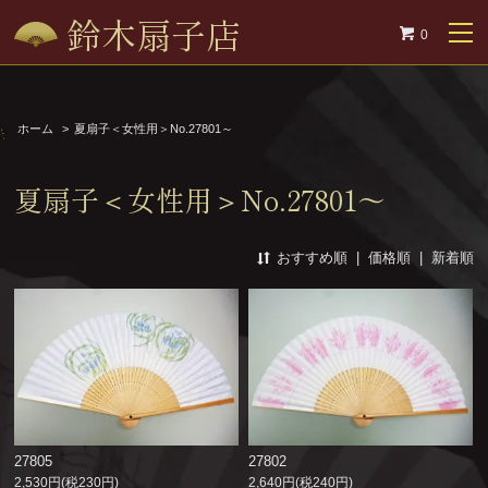
鈴木扇子店
0
ホーム
>
夏扇子＜女性用＞No.27801～
夏扇子＜女性用＞No.27801～
おすすめ順
|
価格順
|
新着順
27805
27802
2,530円(税230円)
2,640円(税240円)