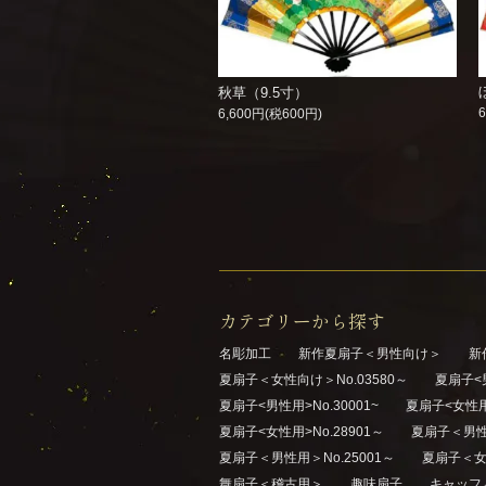
秋草（9.5寸）
6,600円(税600円)
カテゴリーから探す
名彫加工
新作夏扇子＜男性向け＞
新
夏扇子＜女性向け＞No.03580～
夏扇子<男
夏扇子<男性用>No.30001~
夏扇子<女性用>
夏扇子<女性用>No.28901～
夏扇子＜男性用
夏扇子＜男性用＞No.25001～
夏扇子＜女性
舞扇子＜稽古用＞
趣味扇子
キャッフ