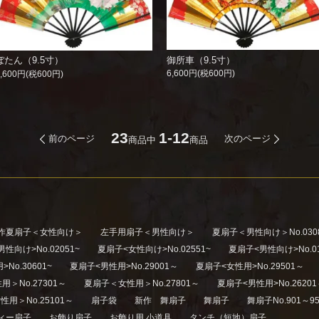
御所車（9.5寸）
ぼたん（9.5寸）
6,600円(税600円)
6,600円(税600円)
23
1-12
前のページ
次のページ
商品中
商品
作夏扇子＜女性向け＞
左手用扇子＜男性向け＞
夏扇子＜男性向け＞No.030
性向け>No.02051~
夏扇子<女性向け>No.02551~
夏扇子<男性向け>No.01
No.30601~
夏扇子<男性用>No.29001～
夏扇子<女性用>No.29501～
＞No.27301～
夏扇子＜女性用＞No.27801～
夏扇子<男性用>No.2620
用＞No.25101～
扇子袋
新作 舞扇子
舞扇子
舞扇子No.901～95
ィー扇子
お飾り扇子
お飾り用 小道具
タンチ（短地）扇子