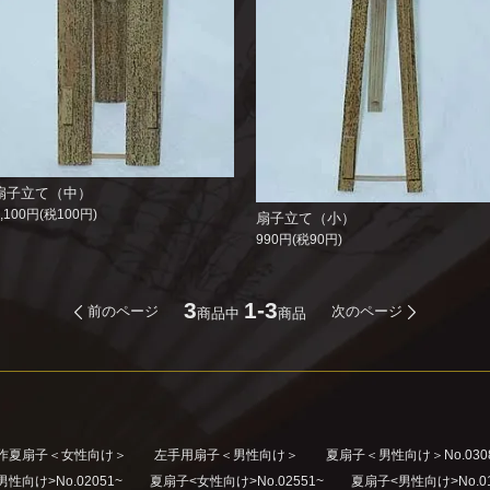
扇子立て（中）
1,100円(税100円)
扇子立て（小）
990円(税90円)
3
1-3
前のページ
次のページ
商品中
商品
作夏扇子＜女性向け＞
左手用扇子＜男性向け＞
夏扇子＜男性向け＞No.030
性向け>No.02051~
夏扇子<女性向け>No.02551~
夏扇子<男性向け>No.01