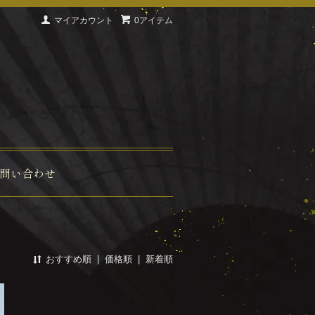
マイアカウント
0アイテム
問い合わせ
おすすめ順
|
価格順
|
新着順