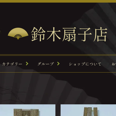
鈴木扇子店
カテゴリー
グループ
ショップについて
お