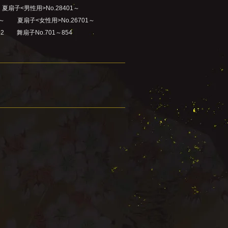
夏扇子<男性用>No.28401～
1～
夏扇子<女性用>No.26701～
2
舞扇子No.701～854