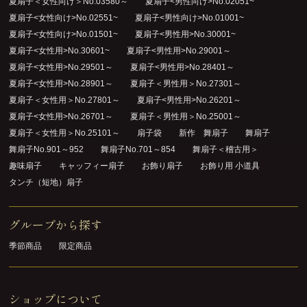
夏扇子＜女性向け＞No.03580～
夏扇子<男性向け>No.02051~
夏扇子<女性向け>No.02551~
夏扇子<男性向け>No.01001~
夏扇子<女性向け>No.01501~
夏扇子<男性用>No.30001~
夏扇子<女性用>No.30601~
夏扇子<男性用>No.29001～
夏扇子<女性用>No.29501～
夏扇子<男性用>No.28401～
夏扇子<女性用>No.28901～
夏扇子＜男性用＞No.27301～
夏扇子＜女性用＞No.27801～
夏扇子<男性用>No.26201～
夏扇子<女性用>No.26701～
夏扇子＜男性用＞No.25001～
夏扇子＜女性用＞No.25101～
扇子袋
新作 舞扇子
舞扇子
舞扇子No.901～952
舞扇子No.701～854
舞扇子＜稽古用＞
趣味扇子
キャッフィー扇子
お飾り扇子
お飾り用 小道具
タンチ（短地）扇子
グループから探す
季節商品
限定商品
ショップについて