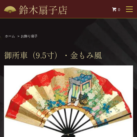
鈴木扇子店
0
ホーム
>
お飾り扇子
御所車（9.5寸）・金もみ風