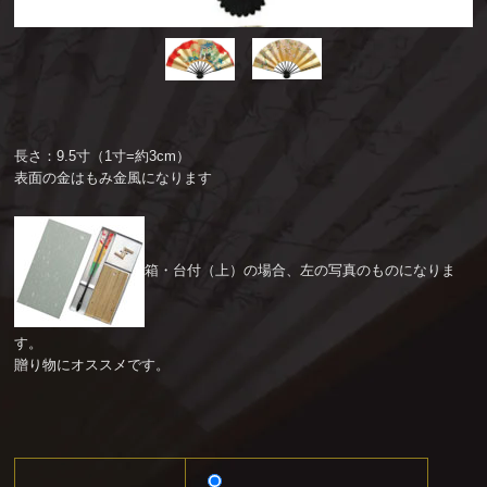
長さ：9.5寸（1寸=約3cm）
表面の金はもみ金風になります
箱・台付（上）の場合、左の写真のものになりま
す。
贈り物にオススメです。