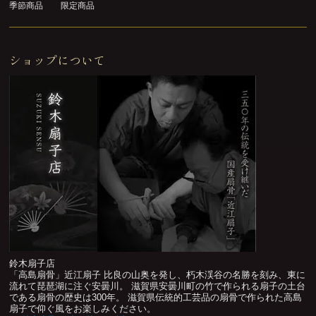
季節商品
限定商品
ショップについて
鈴木扇子店
「高島扇骨」近江扇子 比良の山奥を発し、朽木渓谷の名勝を刻み、東に
流れて琵琶湖に注ぐ安曇川。 滋賀県安曇川町の竹で作られる扇子の土台
である扇骨の歴史は300年。 滋賀県伝統的工芸品の扇骨で作られた高島
扇子で仰ぐ風をお楽しみください。