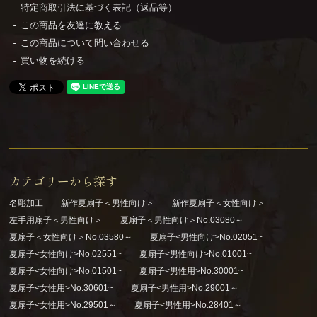
特定商取引法に基づく表記（返品等）
この商品を友達に教える
この商品について問い合わせる
買い物を続ける
カテゴリーから探す
名彫加工
新作夏扇子＜男性向け＞
新作夏扇子＜女性向け＞
左手用扇子＜男性向け＞
夏扇子＜男性向け＞No.03080～
夏扇子＜女性向け＞No.03580～
夏扇子<男性向け>No.02051~
夏扇子<女性向け>No.02551~
夏扇子<男性向け>No.01001~
夏扇子<女性向け>No.01501~
夏扇子<男性用>No.30001~
夏扇子<女性用>No.30601~
夏扇子<男性用>No.29001～
夏扇子<女性用>No.29501～
夏扇子<男性用>No.28401～