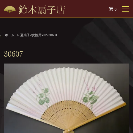
鈴木扇子店
0
ホーム
>
夏扇子<女性用>No.30601~
30607