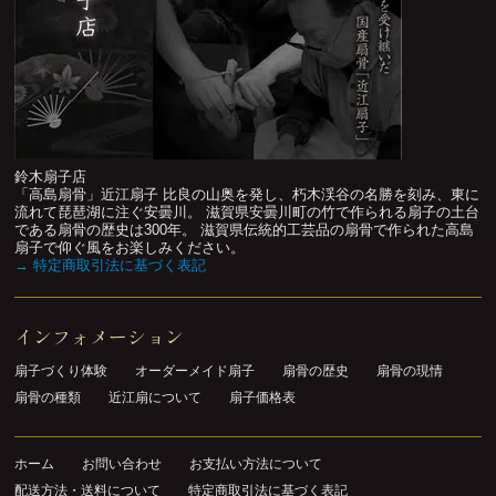
鈴木扇子店
「高島扇骨」近江扇子 比良の山奥を発し、朽木渓谷の名勝を刻み、東に
流れて琵琶湖に注ぐ安曇川。 滋賀県安曇川町の竹で作られる扇子の土台
である扇骨の歴史は300年。 滋賀県伝統的工芸品の扇骨で作られた高島
扇子で仰ぐ風をお楽しみください。
→ 特定商取引法に基づく表記
インフォメーション
扇子づくり体験
オーダーメイド扇子
扇骨の歴史
扇骨の現情
扇骨の種類
近江扇について
扇子価格表
ホーム
お問い合わせ
お支払い方法について
配送方法・送料について
特定商取引法に基づく表記