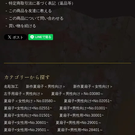
特定商取引法に基づく表記（返品等）
この商品を友達に教える
この商品について問い合わせる
買い物を続ける
カテゴリーから探す
名彫加工
新作夏扇子＜男性向け＞
新作夏扇子＜女性向け＞
左手用扇子＜男性向け＞
夏扇子＜男性向け＞No.03080～
夏扇子＜女性向け＞No.03580～
夏扇子<男性向け>No.02051~
夏扇子<女性向け>No.02551~
夏扇子<男性向け>No.01001~
夏扇子<女性向け>No.01501~
夏扇子<男性用>No.30001~
夏扇子<女性用>No.30601~
夏扇子<男性用>No.29001～
夏扇子<女性用>No.29501～
夏扇子<男性用>No.28401～