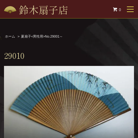
鈴木扇子店
0
ホーム
>
夏扇子<男性用>No.29001～
29010