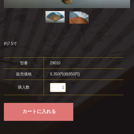
約7.5寸
型番
29010
販売価格
9,350円(税850円)
購入数