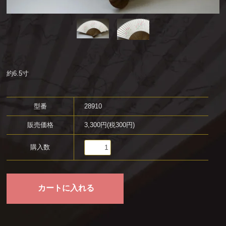
約6.5寸
型番
28910
販売価格
3,300円(税300円)
購入数