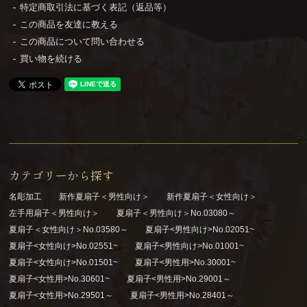
特定商取引法に基づく表記（返品等）
この商品を友達に教える
この商品について問い合わせる
買い物を続ける
カテゴリーから探す
名彫加工
新作夏扇子＜男性向け＞
新作夏扇子＜女性向け＞
左手用扇子＜男性向け＞
夏扇子＜男性向け＞No.03080～
夏扇子＜女性向け＞No.03580～
夏扇子<男性向け>No.02051~
夏扇子<女性向け>No.02551~
夏扇子<男性向け>No.01001~
夏扇子<女性向け>No.01501~
夏扇子<男性用>No.30001~
夏扇子<女性用>No.30601~
夏扇子<男性用>No.29001～
夏扇子<女性用>No.29501～
夏扇子<男性用>No.28401～