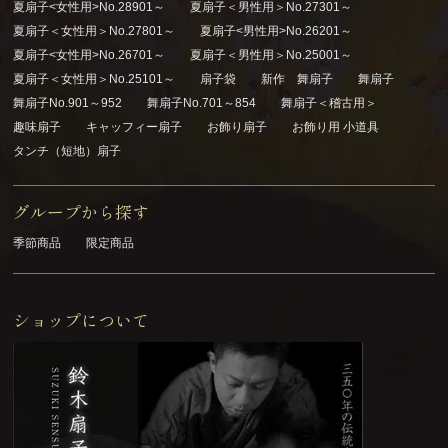
夏扇子<女性用>No.28901～
夏扇子＜男性用＞No.27301～
夏扇子＜女性用＞No.27801～
夏扇子<男性用>No.26201～
夏扇子<女性用>No.26701～
夏扇子＜男性用＞No.25001～
夏扇子＜女性用＞No.25101～
扇子袋
新作 舞扇子
舞扇子
舞扇子No.901～952
舞扇子No.701～854
舞扇子＜稽古用＞
趣味扇子
キャッフィー扇子
お飾り扇子
お飾り用 小道具
タンチ（短地）扇子
グループから探す
季節商品
限定商品
ショップについて