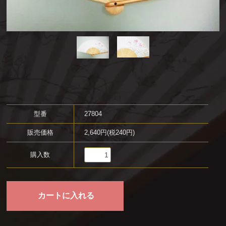
型番
27804
販売価格
2,640円(税240円)
購入数