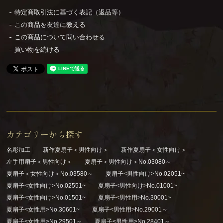
特定商取引法に基づく表記（返品等）
この商品を友達に教える
この商品について問い合わせる
買い物を続ける
カテゴリーから探す
名彫加工
新作夏扇子＜男性向け＞
新作夏扇子＜女性向け＞
左手用扇子＜男性向け＞
夏扇子＜男性向け＞No.03080～
夏扇子＜女性向け＞No.03580～
夏扇子<男性向け>No.02051~
夏扇子<女性向け>No.02551~
夏扇子<男性向け>No.01001~
夏扇子<女性向け>No.01501~
夏扇子<男性用>No.30001~
夏扇子<女性用>No.30601~
夏扇子<男性用>No.29001～
夏扇子<女性用>No.29501～
夏扇子<男性用>No.28401～