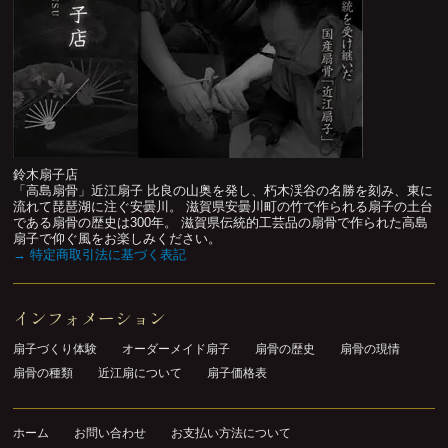
鈴木扇子店
「高島扇骨」近江扇子 比良の山奥を発し、朽木渓谷の名勝を刻み、東に
流れて琵琶湖に注ぐ安曇川。 滋賀県安曇川町の竹で作られる扇子の土台
である扇骨の歴史は300年。 滋賀県伝統的工芸品の扇骨で作られた高島
扇子で仰ぐ風をお楽しみください。
→ 特定商取引法に基づく表記
インフォメーション
扇子づくり体験
オーダーメイド扇子
扇骨の歴史
扇骨の現情
扇骨の種類
近江扇について
扇子価格表
ホーム
お問い合わせ
お支払い方法について