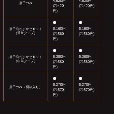
4,620円
4,620円
扇子のみ
(税420
(税420円)
円)
6,160円
6,160円
扇子袋おまかせセット
（通常タイプ）
(税560
(税560円)
円)
6,380円
6,380円
扇子袋おまかせセット
（巾着タイプ）
(税580
(税580円)
円)
6,270円
6,270円
扇子のみ（桐箱入り）
(税570
(税570円)
円)