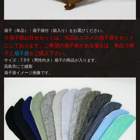
扇子（単品）・扇子袋付（箱入り）をお選びください。
※扇子袋お任せセットは、当店おススメの扇子袋をセット
にしております。ご希望の扇子袋がある場合は、単品で扇
子と
扇子袋
をご購入下さい。
サイズ：7.5寸（男性向き）扇子の商品が入ります。
高島市にて縫製
扇子袋イメージ画像です。