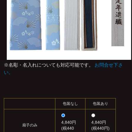
※名彫・名入れについても対応可能です。
お問合せ下さ
い。
包装なし
包装あり
4,840円
4,840円
扇子のみ
(税440
(税440円)