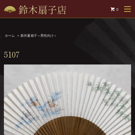
鈴木扇子店
0
ホーム
>
新作夏扇子＜男性向け＞
5107