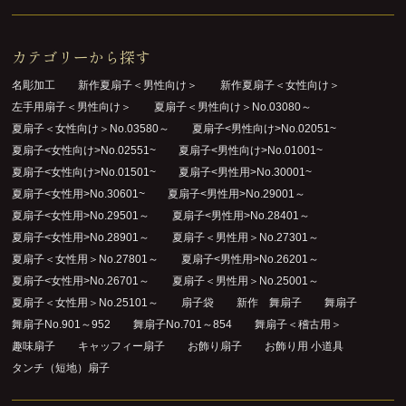
カテゴリーから探す
名彫加工
新作夏扇子＜男性向け＞
新作夏扇子＜女性向け＞
左手用扇子＜男性向け＞
夏扇子＜男性向け＞No.03080～
夏扇子＜女性向け＞No.03580～
夏扇子<男性向け>No.02051~
夏扇子<女性向け>No.02551~
夏扇子<男性向け>No.01001~
夏扇子<女性向け>No.01501~
夏扇子<男性用>No.30001~
夏扇子<女性用>No.30601~
夏扇子<男性用>No.29001～
夏扇子<女性用>No.29501～
夏扇子<男性用>No.28401～
夏扇子<女性用>No.28901～
夏扇子＜男性用＞No.27301～
夏扇子＜女性用＞No.27801～
夏扇子<男性用>No.26201～
夏扇子<女性用>No.26701～
夏扇子＜男性用＞No.25001～
夏扇子＜女性用＞No.25101～
扇子袋
新作 舞扇子
舞扇子
舞扇子No.901～952
舞扇子No.701～854
舞扇子＜稽古用＞
趣味扇子
キャッフィー扇子
お飾り扇子
お飾り用 小道具
タンチ（短地）扇子