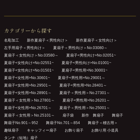
カテゴリーから探す
名彫加工
新作夏扇子＜男性向け＞
新作夏扇子＜女性向け＞
左手用扇子＜男性向け＞
夏扇子＜男性向け＞No.03080～
夏扇子＜女性向け＞No.03580～
夏扇子<男性向け>No.02051~
夏扇子<女性向け>No.02551~
夏扇子<男性向け>No.01001~
夏扇子<女性向け>No.01501~
夏扇子<男性用>No.30001~
夏扇子<女性用>No.30601~
夏扇子<男性用>No.29001～
夏扇子<女性用>No.29501～
夏扇子<男性用>No.28401～
夏扇子<女性用>No.28901～
夏扇子＜男性用＞No.27301～
夏扇子＜女性用＞No.27801～
夏扇子<男性用>No.26201～
夏扇子<女性用>No.26701～
夏扇子＜男性用＞No.25001～
夏扇子＜女性用＞No.25101～
扇子袋
新作 舞扇子
舞扇子
舞扇子No.901～952
舞扇子No.701～854
舞扇子＜稽古用＞
趣味扇子
キャッフィー扇子
お飾り扇子
お飾り用 小道具
タンチ（短地）扇子