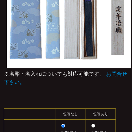
※名彫・名入れについても対応可能です。
お問合せ
下さい。
包装なし
包装あり