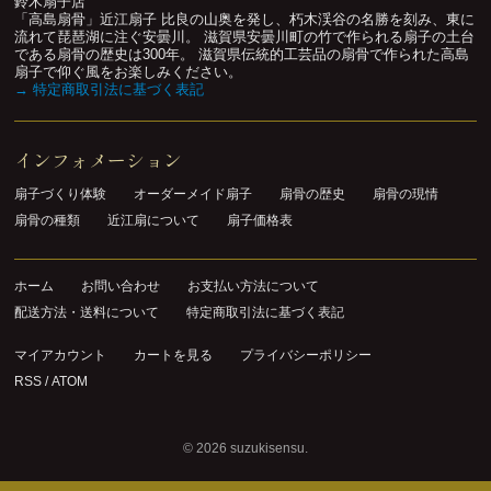
鈴木扇子店
「高島扇骨」近江扇子 比良の山奥を発し、朽木渓谷の名勝を刻み、東に
流れて琵琶湖に注ぐ安曇川。 滋賀県安曇川町の竹で作られる扇子の土台
である扇骨の歴史は300年。 滋賀県伝統的工芸品の扇骨で作られた高島
扇子で仰ぐ風をお楽しみください。
→ 特定商取引法に基づく表記
インフォメーション
扇子づくり体験
オーダーメイド扇子
扇骨の歴史
扇骨の現情
扇骨の種類
近江扇について
扇子価格表
ホーム
お問い合わせ
お支払い方法について
配送方法・送料について
特定商取引法に基づく表記
マイアカウント
カートを見る
プライバシーポリシー
RSS
/
ATOM
©
2026 suzukisensu.