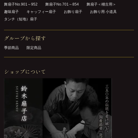
舞扇子No.901～952
舞扇子No.701～854
舞扇子＜稽古用＞
趣味扇子
キャッフィー扇子
お飾り扇子
お飾り用 小道具
タンチ（短地）扇子
グループから探す
季節商品
限定商品
ショップについて