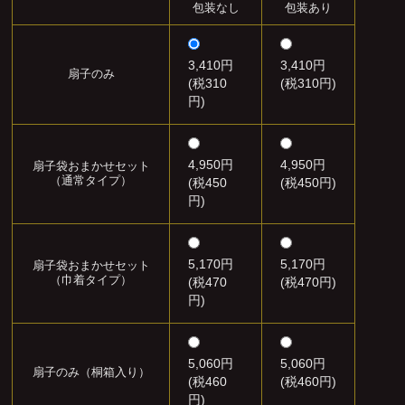
包装なし
包装あり
3,410円
3,410円
扇子のみ
(税310
(税310円)
円)
4,950円
4,950円
扇子袋おまかせセット
（通常タイプ）
(税450
(税450円)
円)
5,170円
5,170円
扇子袋おまかせセット
（巾着タイプ）
(税470
(税470円)
円)
5,060円
5,060円
扇子のみ（桐箱入り）
(税460
(税460円)
円)