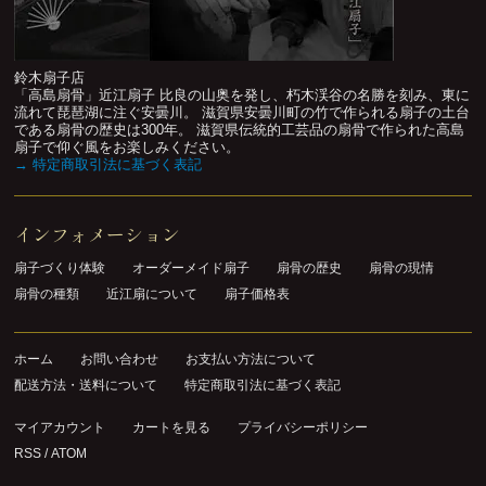
鈴木扇子店
「高島扇骨」近江扇子 比良の山奥を発し、朽木渓谷の名勝を刻み、東に
流れて琵琶湖に注ぐ安曇川。 滋賀県安曇川町の竹で作られる扇子の土台
である扇骨の歴史は300年。 滋賀県伝統的工芸品の扇骨で作られた高島
扇子で仰ぐ風をお楽しみください。
→ 特定商取引法に基づく表記
インフォメーション
扇子づくり体験
オーダーメイド扇子
扇骨の歴史
扇骨の現情
扇骨の種類
近江扇について
扇子価格表
ホーム
お問い合わせ
お支払い方法について
配送方法・送料について
特定商取引法に基づく表記
マイアカウント
カートを見る
プライバシーポリシー
RSS
/
ATOM