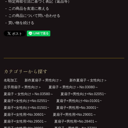
特定商取引法に基づく表記（返品等）
この商品を友達に教える
この商品について問い合わせる
買い物を続ける
カテゴリーから探す
名彫加工
新作夏扇子＜男性向け＞
新作夏扇子＜女性向け＞
左手用扇子＜男性向け＞
夏扇子＜男性向け＞No.03080～
夏扇子＜女性向け＞No.03580～
夏扇子<男性向け>No.02051~
夏扇子<女性向け>No.02551~
夏扇子<男性向け>No.01001~
夏扇子<女性向け>No.01501~
夏扇子<男性用>No.30001~
夏扇子<女性用>No.30601~
夏扇子<男性用>No.29001～
夏扇子<女性用>No.29501～
夏扇子<男性用>No.28401～