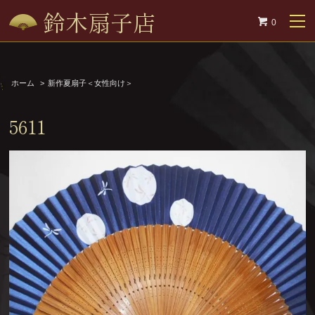
鈴木扇子店
0
ホーム
>
新作夏扇子＜女性向け＞
5611