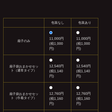
包装なし
包装あり
11,000円
11,000円
扇子のみ
(税1,000
(税1,000
円)
円)
12,540円
12,540円
扇子袋おまかせセッ
ト（通常タイプ）
(税1,140
(税1,140
円)
円)
12,760円
12,760円
扇子袋おまかせセッ
ト（巾着タイプ）
(税1,160
(税1,160
円)
円)