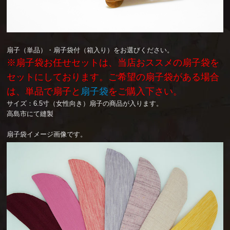
扇子（単品）・扇子袋付（箱入り）をお選びください。
※扇子袋お任せセットは、当店おススメの扇子袋を
セットにしております。ご希望の扇子袋がある場合
は、単品で扇子と
扇子袋
をご購入下さい。
サイズ：6.5寸（女性向き）扇子の商品が入ります。
高島市にて縫製
扇子袋イメージ画像です。