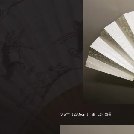
9.5寸（28.5cm） 銀もみ 白骨