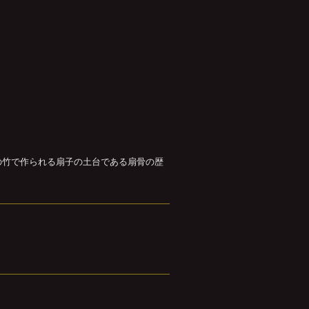
の竹で作られる扇子の土台である扇骨の歴