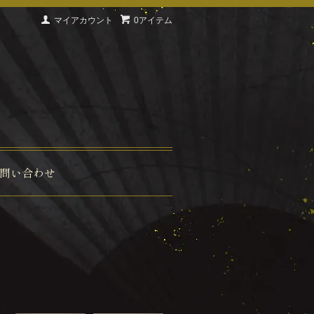
マイアカウント
0アイテム
問い合わせ