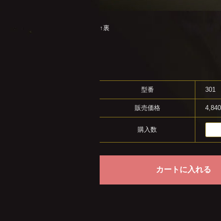
↑裏
型番
301
販売価格
4,84
購入数