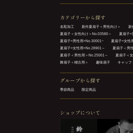
カテゴリーから探す
名彫加工
新作夏扇子＜男性向け＞
新
夏扇子＜女性向け＞No.03580～
夏扇子<男
夏扇子<男性用>No.30001~
夏扇子<女性用>
夏扇子<女性用>No.28901～
夏扇子＜男性用
夏扇子＜男性用＞No.25001～
夏扇子＜女性
舞扇子＜稽古用＞
趣味扇子
キャッフ
グループから探す
季節商品
限定商品
ショップについて