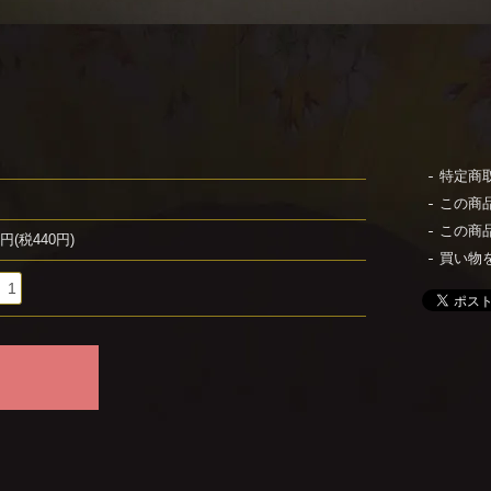
特定商
この商
この商
0円(税440円)
買い物