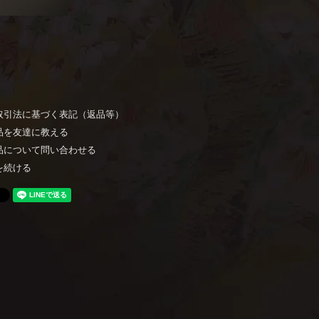
取引法に基づく表記（返品等）
品を友達に教える
品について問い合わせる
を続ける