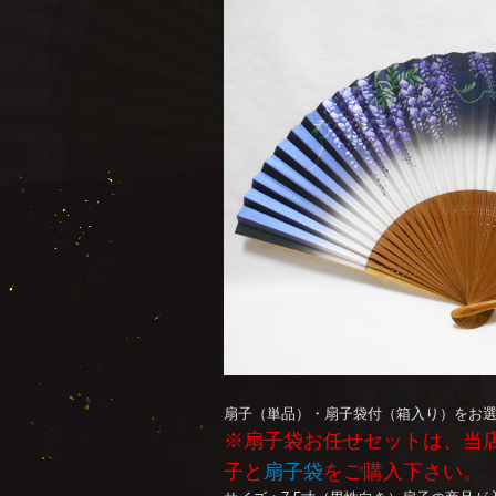
扇子（単品）・扇子袋付（箱入り）をお
※扇子袋お任せセットは、当
子と
扇子袋
をご購入下さい。