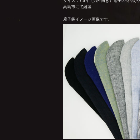
サイズ：7.5寸（男性向き）扇子の商品が
高島市にて縫製
扇子袋イメージ画像です。