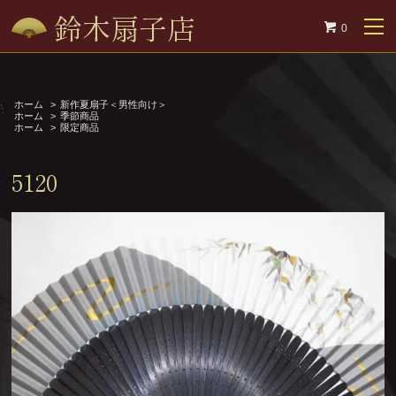
鈴木扇子店
0
ホーム
>
新作夏扇子＜男性向け＞
ホーム
>
季節商品
ホーム
>
限定商品
5120